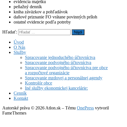
evidencia majetku
peňažný denník
kniha záväzkov a pohľadávok
daňové priznanie FO vrátane povinných príloh
ostatné evidencie podľa potreby
Hľadať:
Úvod
O Nás
Služby
Spracovanie jednoduchého účtovníctva
Spracovanie podvojného účtovníctva
Spracovanie podvojného účtovníctva pre obce
a rozpočtové organizácie
Spracovanie mzdovej a personálnej agendy
Kontrolór obce
Iné služby ekonomickej kancelárie:
Cenník
Kontakt
Autorské práva © 2026 Atlon.sk
–
Tému
OnePress
vytvoril
FameThemes