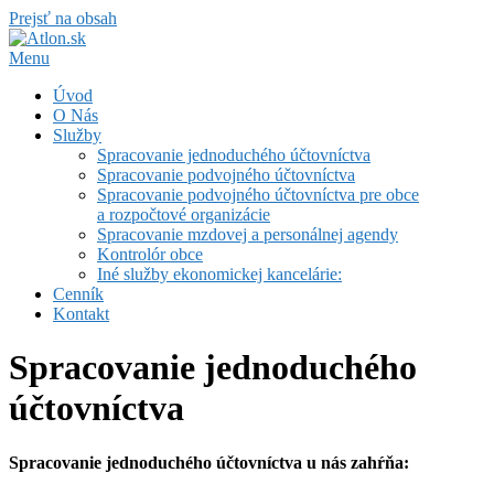
Prejsť na obsah
Menu
Úvod
O Nás
Služby
Spracovanie jednoduchého účtovníctva
Spracovanie podvojného účtovníctva
Spracovanie podvojného účtovníctva pre obce
a rozpočtové organizácie
Spracovanie mzdovej a personálnej agendy
Kontrolór obce
Iné služby ekonomickej kancelárie:
Cenník
Kontakt
Spracovanie jednoduchého
účtovníctva
Spracovanie jednoduchého účtovníctva u nás zahŕňa: